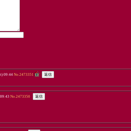
) 09:44
No.2473351
09:43
No.2473350