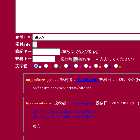
参照URL
添付File
暗証キー
(英数字で8文字以内)
投稿キー
（投稿時
を入力してください）
文字色
■
■
■
■
■
■
■
■
■
подробнее здесь ...
投稿者：
RudolphVox
投稿日：2026/08/07(Fri
выберите ресурсы https://bite.red
hjkkawudvvmx
投稿者：
jdqvuswqpzsp
投稿日：2026/08/07(Fri) 
http://docs.lagonette.org/s/zsoW2hsTP
http://docs.lokavaluto.fr/s/iQU3hP8o4
東京