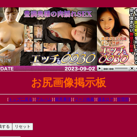
お尻画像掲示板
[
トップに戻る
] [
アルバム
] [
留意事項
] [
ワード検索
] [
過去ログ
] [
管理用
]