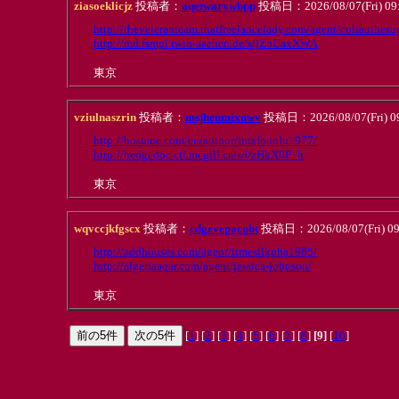
ziasoeklicjz
投稿者：
aqetwarywbpp
投稿日：2026/08/07(Fri) 09
http://theveteranteam.thatfreelancelady.com/agent/colfauthes
http://md.fsmpi.rwth-aachen.de/s/jZbUaxXWA
東京
vziulnaszrin
投稿者：
msjheumixnwv
投稿日：2026/08/07(Fri) 0
http://bostane.com/en/author/infafpholu1977/
http://hedgedoc.ctf.mcgill.ca/s/0zHkX0P_h
東京
wqvccjkfgscx
投稿者：
cdgrvepacpbt
投稿日：2026/08/07(Fri) 09
http://addhouses.com/agent/itmesilkpha1985/
http://algeriaaqar.com/agent/jessica-johnson/
東京
[
1
] [
2
] [
3
] [
4
] [
5
] [
6
] [
7
] [
8
]
[9]
[
10
]