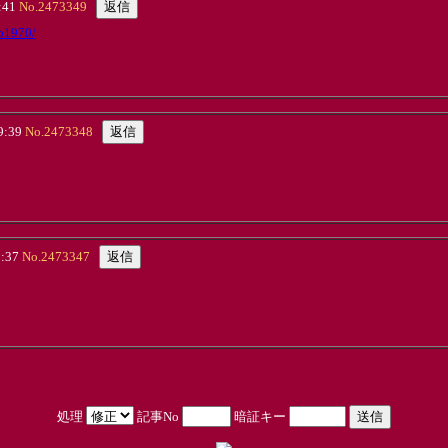
:41
No.2473349
up1970/
9:39
No.2473348
:37
No.2473347
処理
記事No
暗証キー